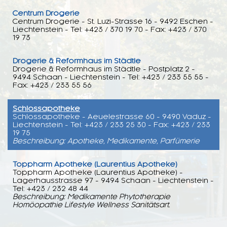
Centrum Drogerie
Centrum Drogerie - St. Luzi-Strasse 16 - 9492 Eschen -
Liechtenstein - Tel: +423 / 370 19 70 - Fax: +423 / 370
19 73
Drogerie & Reformhaus im Städtle
Drogerie & Reformhaus im Städtle - Postplatz 2 -
9494 Schaan - Liechtenstein - Tel: +423 / 233 55 55 -
Fax: +423 / 233 55 56
Schlossapotheke
Schlossapotheke - Aeuelestrasse 60 - 9490 Vaduz -
Liechtenstein - Tel: +423 / 233 25 30 - Fax: +423 / 233
19 75
Beschreibung: Apotheke, Medikamente, Parfümerie
Toppharm Apotheke (Laurentius Apotheke)
Toppharm Apotheke (Laurentius Apotheke) -
Lagerhausstrasse 97 - 9494 Schaan - Liechtenstein -
Tel: +423 / 232 48 44
Beschreibung: Medikamente Phytotherapie
Homöopathie Lifestyle Wellness Sanitätsart.