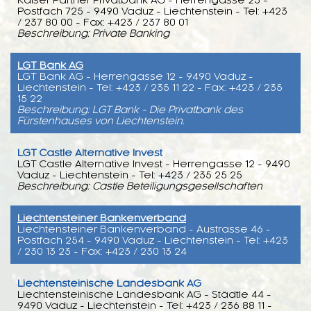
Kaiser Partner Privatbank AG - Herrengasse 23 -
Postfach 725 - 9490 Vaduz - Liechtenstein - Tel: +423
/ 237 80 00 - Fax: +423 / 237 80 01
Beschreibung: Private Banking
LGT Bank AG
LGT Bank AG - Herrengasse 12 - 9490 Vaduz -
Liechtenstein - Tel: +423 / 235 11 22 - Fax: +423 / 235
15 22
Beschreibung: LGT Bank - Die Privatbank des
Fürstenhauses von Liechtenstein.
LGT Castle Alternative Invest
LGT Castle Alternative Invest - Herrengasse 12 - 9490
Vaduz - Liechtenstein - Tel: +423 / 235 25 25
Beschreibung: Castle Beteiligungsgesellschaften
Liechtensteiner Bankenverband
Liechtensteiner Bankenverband - Austrasse 46 -
Postfach 254 - 9490 Vaduz - Liechtenstein - Tel: +423
/ 230 13 23 - Fax: +423 / 230 13 24
Liechtensteinische Landesbank AG
Liechtensteinische Landesbank AG - Städtle 44 -
9490 Vaduz - Liechtenstein - Tel: +423 / 236 88 11 -