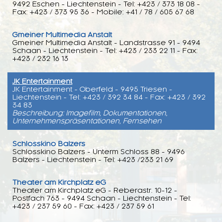
9492 Eschen - Liechtenstein - Tel: +423 / 373 18 08 -
Fax: +423 / 373 95 36 - Mobile: +41 / 78 / 605 67 68
Gmeiner Multimedia Anstalt
Gmeiner Multimedia Anstalt - Landstrasse 91 - 9494
Schaan - Liechtenstein - Tel: +423 / 233 22 11 - Fax:
+423 / 232 16 13
JK Entertainment
JK Entertainment - Oberfeld - 9495 Triesen -
Liechtenstein - Tel: +423 / 392 34 84 - Fax: +423 / 392
34 83
Beschreibung: Imagefilm, Dokumentationen,
Unternehmenspräsentationen, Fernsehen
Schlosskino Balzers
Schlosskino Balzers - Unterm Schloss 88 - 9496
Balzers - Liechtenstein - Tel: +423 /233 21 69
Theater am Kirchplatz eG
Theater am Kirchplatz eG - Reberastr. 10-12 -
Postfach 763 - 9494 Schaan - Liechtenstein - Tel:
+423 / 237 59 60 - Fax: +423 / 237 59 61